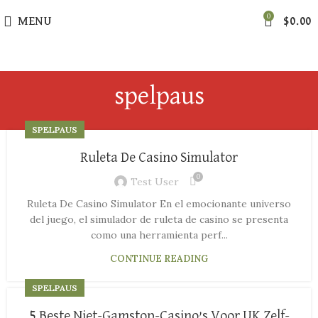
0
MENU
$
0.00
spelpaus
SPELPAUS
Ruleta De Casino Simulator
0
Test User
Ruleta De Casino Simulator En el emocionante universo
del juego, el simulador de ruleta de casino se presenta
como una herramienta perf...
CONTINUE READING
SPELPAUS
5 Beste Niet-Gamstop-Casino’s Voor UK Zelf-