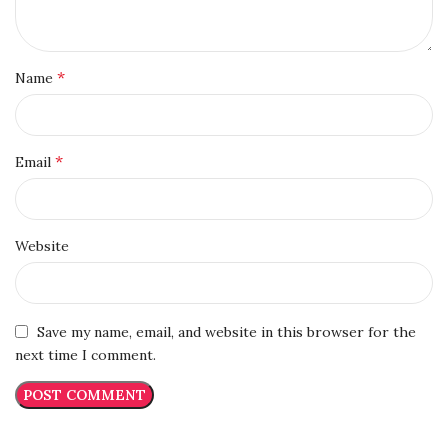
*
Name
*
Email
Website
Save my name, email, and website in this browser for the
next time I comment.