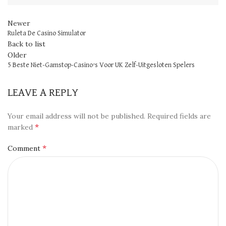
Newer
Ruleta De Casino Simulator
Back to list
Older
5 Beste Niet-Gamstop-Casino’s Voor UK Zelf-Uitgesloten Spelers
LEAVE A REPLY
Your email address will not be published.
Required fields are
*
marked
*
Comment